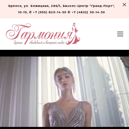
Брянск, ул. Бежицкая, 286/1, Бизнес-Центр "Гранд-Порт",
10-19, ✆ +7 (930) 820-14-30 ✆ +7 (4832) 30-14-30