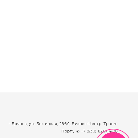
г.
Брянск, ул. Бежицкая, 286/1, Бизнес-Центр "Гранд-
Порт", ✆ +7 (930) 820-14-30