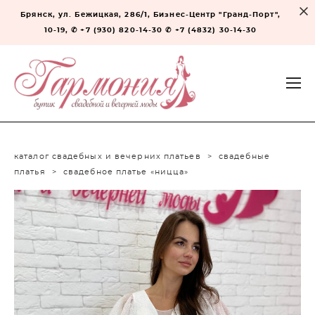
Брянск, ул. Бежицкая, 286/1, Бизнес-Центр "Гранд-Порт",
10-19, ✆ +7 (930) 820-14-30 ✆ +7 (4832) 30-14-30
каталог свадебных и вечерних платьев
>
свадебные
платья
>
свадебное платье «ницца»